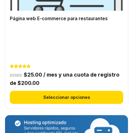
opciones
se
Página web E-commerce para restaurantes
pueden
elegir
en
la
página
de
producto
Valorado
$
25.00
/ mes y una cuota de registro
DESDE:
con
5.00
de
$
200.00
de 5
Seleccionar opciones