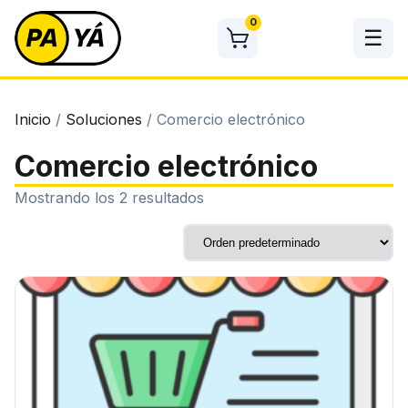
Skip
0
to
☰
content
Inicio
/
Soluciones
/ Comercio electrónico
Comercio electrónico
Mostrando los 2 resultados
Este
producto
tiene
múltiples
variantes.
Las