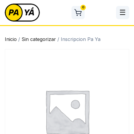
Skip
0
to
☰
content
Inicio
/
Sin categorizar
/ Inscripcion Pa Ya