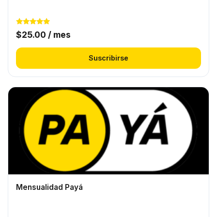
Valorado
$
25.00
/ mes
con
5.00
de 5
Suscribirse
Mensualidad Payá