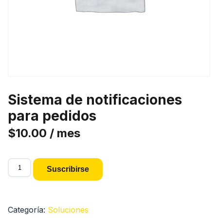
Sistema de notificaciones
para pedidos
$
10.00
/ mes
Sistema
Suscribirse
de
notificaciones
para
Categoría:
Soluciones
pedidos