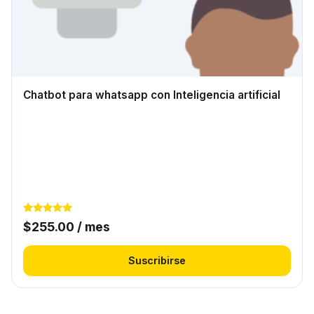
Chatbot para whatsapp con Inteligencia artificial
Valorado
$
255.00
/ mes
con
5.00
de 5
Suscribirse