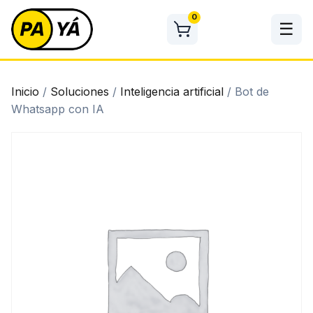
Skip
0
to
☰
content
Inicio
/
Soluciones
/
Inteligencia artificial
/ Bot de
Whatsapp con IA