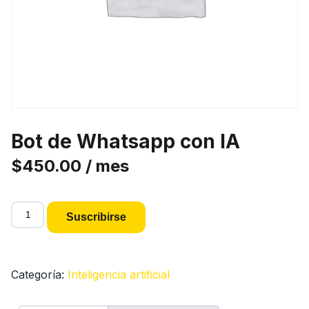
Bot de Whatsapp con IA
$
450.00
/ mes
Bot
Suscribirse
de
Whatsapp
con
Categoría:
Inteligencia artificial
IA
cantidad