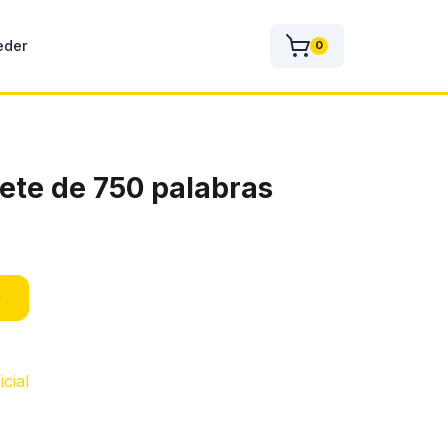
eder
0
ete de 750 palabras
o
icial