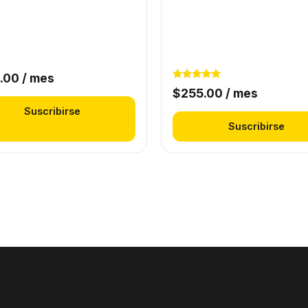
.00
/ mes
Valorado
$
255.00
/ mes
con
5.00
Suscribirse
de 5
Suscribirse