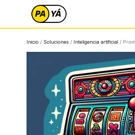
Skip
to
content
Inicio
/
Soluciones
/
Inteligencia artificial
/ Prom