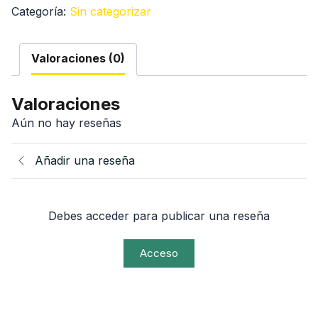
Categoría:
Sin categorizar
Dominio
y
soporte
Valoraciones (0)
de
Workspace
Valoraciones
cantidad
Aún no hay reseñas
Añadir una reseña
Debes acceder para publicar una reseña
Acceso