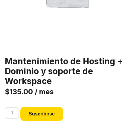
Mantenimiento de Hosting +
Dominio y soporte de
Workspace
$
135.00
/ mes
Mantenimiento
Suscribirse
de
Hosting
+