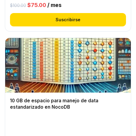
El
El
$
75.00
/ mes
$
100.00
precio
precio
Suscribirse
original
actual
era:
es:
$100.00.
$75.00.
10 GB de espacio para manejo de data
estandarizado en NocoDB