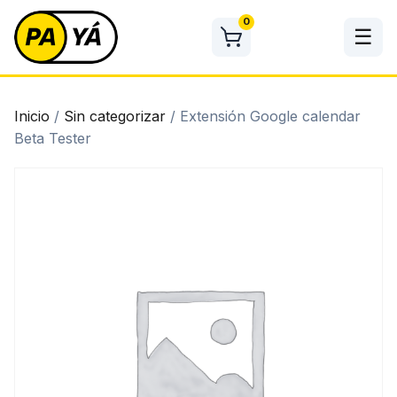
Skip
0
to
☰
content
Inicio
/
Sin categorizar
/ Extensión Google calendar
Beta Tester