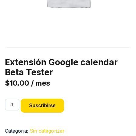
Extensión Google calendar
Beta Tester
$
10.00
/ mes
Extensión
Suscribirse
Google
calendar
Beta
Categoría:
Sin categorizar
Tester